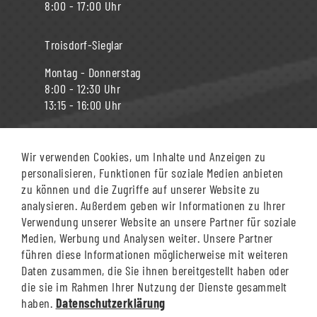
8:00 - 17:00 Uhr
Troisdorf-Sieglar
Montag - Donnerstag
8:00 - 12:30 Uhr
13:15 - 16:00 Uhr
Freitag
8:00 - 13:00 Uhr
Wir verwenden Cookies, um Inhalte und Anzeigen zu
personalisieren, Funktionen für soziale Medien anbieten
zu können und die Zugriffe auf unserer Website zu
Siegburg Bahnhof
analysieren. Außerdem geben wir Informationen zu Ihrer
Verwendung unserer Website an unsere Partner für soziale
Montag - Donnerstag
Medien, Werbung und Analysen weiter. Unsere Partner
8:00 - 12:30 Uhr
führen diese Informationen möglicherweise mit weiteren
13:15 - 18:00 Uhr
Daten zusammen, die Sie ihnen bereitgestellt haben oder
die sie im Rahmen Ihrer Nutzung der Dienste gesammelt
Freitag
haben.
Datenschutzerklärung
8:00 - 12:30 Uhr