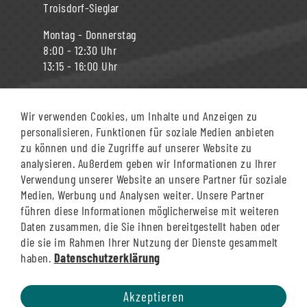
Troisdorf-Sieglar
Montag - Donnerstag
8:00 - 12:30 Uhr
13:15 - 16:00 Uhr
Freitag
8:00 - 13:00 Uhr
Wir verwenden Cookies, um Inhalte und Anzeigen zu
personalisieren, Funktionen für soziale Medien anbieten
zu können und die Zugriffe auf unserer Website zu
Siegburg Bahnhof
analysieren. Außerdem geben wir Informationen zu Ihrer
Verwendung unserer Website an unsere Partner für soziale
Montag - Donnerstag
Medien, Werbung und Analysen weiter. Unsere Partner
8:00 - 12:30 Uhr
führen diese Informationen möglicherweise mit weiteren
13:15 - 18:00 Uhr
Daten zusammen, die Sie ihnen bereitgestellt haben oder
die sie im Rahmen Ihrer Nutzung der Dienste gesammelt
Freitag
haben.
Datenschutzerklärung
8:00 - 12:30 Uhr
13:15 - 16:00 Uhr
Akzeptieren
Samstag