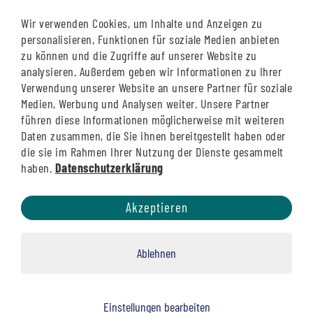
8:00 - 13:00 Uhr
Wir verwenden Cookies, um Inhalte und Anzeigen zu
personalisieren, Funktionen für soziale Medien anbieten
zu können und die Zugriffe auf unserer Website zu
Siegburg Bahnhof
analysieren. Außerdem geben wir Informationen zu Ihrer
Verwendung unserer Website an unsere Partner für soziale
Montag - Donnerstag
Medien, Werbung und Analysen weiter. Unsere Partner
8:00 - 12:30 Uhr
führen diese Informationen möglicherweise mit weiteren
13:15 - 18:00 Uhr
Daten zusammen, die Sie ihnen bereitgestellt haben oder
die sie im Rahmen Ihrer Nutzung der Dienste gesammelt
Freitag
haben.
Datenschutzerklärung
8:00 - 12:30 Uhr
13:15 - 16:00 Uhr
Akzeptieren
Samstag
9:00 - 12:30 Uhr
13:15 - 15:00 Uhr
Ablehnen
Einstellungen bearbeiten