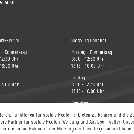
 504030
rf-Sieglar
Siegburg Bahnhof
 - Donnerstag
Montag - Donnerstag
 12:30 Uhr
8:00 - 12:30 Uhr
 16:00 Uhr
13:15 - 18:00 Uhr
Freitag
 13:00 Uhr
8:00 - 12:30 Uhr
13:15 - 16:00 Uhr
Samstag
9:00 - 12:30 Uhr
eren, Funktionen für soziale Medien anbieten zu können und die Z
13:15 - 15:00 Uhr
re Partner für soziale Medien, Werbung und Analysen weiter. Unser
 oder die sie im Rahmen Ihrer Nutzung der Dienste gesammelt habe