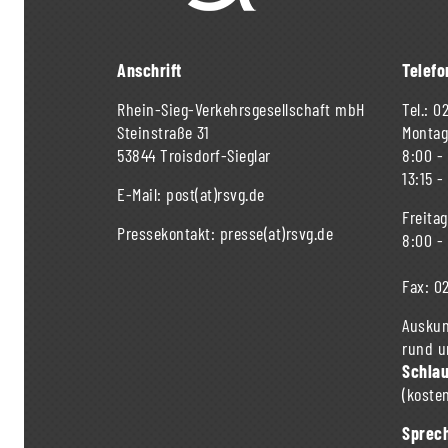
Anschrift
Telefo
Rhein-Sieg-Verkehrsgesellschaft mbH
Tel.:
02
Steinstraße 31
Montag
53844 Troisdorf-Sieglar
8:00 -
13:15 -
E-Mail:
post(at)rsvg.de
Freitag
Pressekontakt:
presse(at)rsvg.de
8:00 -
Fax:
02
Auskun
rund u
Schla
(kosten
Sprech