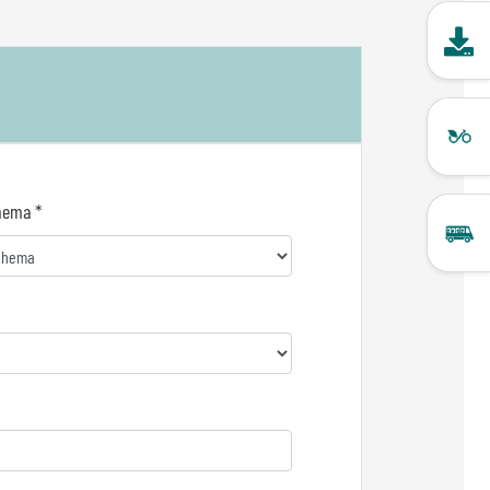
Do
hema *