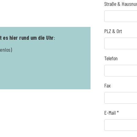
Straße & Hausn
PLZ & Ort
t es hier rund um die Uhr
:
enlos)
Telefon
Fax
E-Mail *