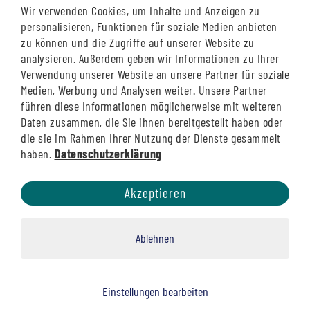
8:00 - 13:00 Uhr
Wir verwenden Cookies, um Inhalte und Anzeigen zu
personalisieren, Funktionen für soziale Medien anbieten
zu können und die Zugriffe auf unserer Website zu
Siegburg Bahnhof
analysieren. Außerdem geben wir Informationen zu Ihrer
Verwendung unserer Website an unsere Partner für soziale
Montag - Donnerstag
Medien, Werbung und Analysen weiter. Unsere Partner
8:00 - 12:30 Uhr
führen diese Informationen möglicherweise mit weiteren
13:15 - 18:00 Uhr
Daten zusammen, die Sie ihnen bereitgestellt haben oder
die sie im Rahmen Ihrer Nutzung der Dienste gesammelt
Freitag
haben.
Datenschutzerklärung
8:00 - 12:30 Uhr
13:15 - 16:00 Uhr
Akzeptieren
Samstag
9:00 - 12:30 Uhr
13:15 - 15:00 Uhr
Ablehnen
Einstellungen bearbeiten