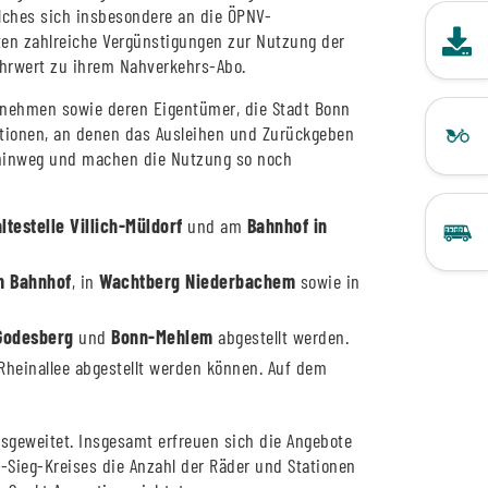
lches sich insbesondere an die ÖPNV-
ten zahlreiche Vergünstigungen zur Nutzung der
Do
hrwert zu ihrem Nahverkehrs-Abo.
rnehmen sowie deren Eigentümer, die Stadt Bonn
tationen, an denen das Ausleihen und Zurückgeben
e hinweg und machen die Nutzung so noch
testelle Villich-Müldorf
und am
Bahnhof in
m Bahnhof
, in
Wachtberg Niederbachem
sowie in
Godesberg
und
Bonn-Mehlem
abgestellt werden.
Rheinallee abgestellt werden können. Auf dem
geweitet. Insgesamt erfreuen sich die Angebote
Sieg-Kreises die Anzahl der Räder und Stationen