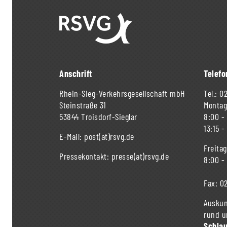
Anschrift
Telefo
Rhein-Sieg-Verkehrsgesellschaft mbH
Tel.:
02
Steinstraße 31
Montag
53844 Troisdorf-Sieglar
8:00 -
13:15 -
E-Mail:
post(at)rsvg.de
Freitag
Pressekontakt:
presse(at)rsvg.de
8:00 -
Fax:
02
Auskun
rund u
Schla