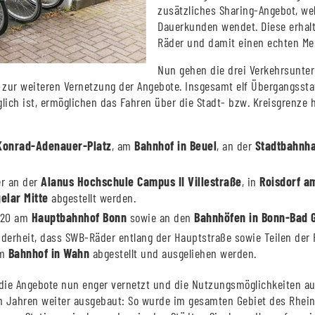
zusätzliches Sharing-Angebot, we
Dauerkunden wendet. Diese erhal
Räder und damit einen echten Me
Nun gehen die drei Verkehrsunte
tt zur weiteren Vernetzung der Angebote. Insgesamt elf Übergangss
lich ist, ermöglichen das Fahren über die Stadt- bzw. Kreisgrenz
Konrad-Adenauer-Platz
, am
Bahnhof in Beuel
, an der
Stadtbahnhal
r an der
Alanus Hochschule Campus II Villestraße
, in
Roisdorf a
elar Mitte
abgestellt werden.
2020 am
Hauptbahnhof Bonn
sowie an den
Bahnhöfen in Bonn-Bad 
nderheit, dass SWB-Räder entlang der Hauptstraße sowie Teilen der 
am
Bahnhof in Wahn
abgestellt und ausgeliehen werden.
ie Angebote nun enger vernetzt und die Nutzungsmöglichkeiten aus
n Jahren weiter ausgebaut: So wurde im gesamten Gebiet des Rhein-